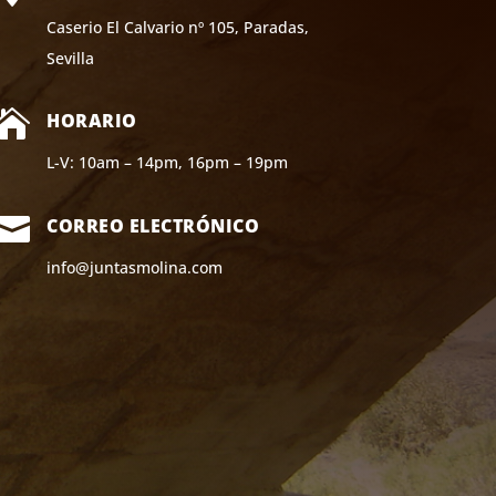
Caserio El Calvario nº 105, Paradas,
Sevilla

HORARIO
L-V: 10am – 14pm, 16pm – 19pm

CORREO ELECTRÓNICO
info@juntasmolina.com