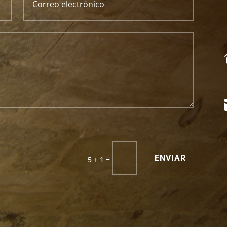
ENVIAR
=
5 + 1