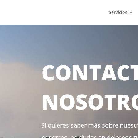
Servicios
CONTAC
NOSOTRO
Si quieres saber más sobre nuestr
nosotros, no dudes en dejarnos t