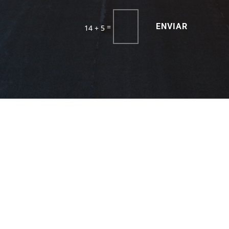
ENVIAR
=
14 + 5