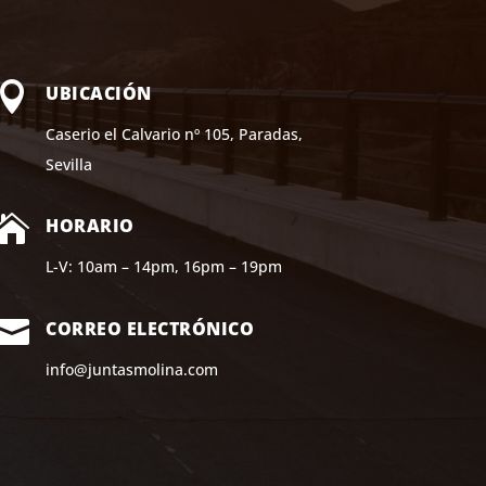

UBICACIÓN
Caserio el Calvario nº 105, Paradas,
Sevilla

HORARIO
L-V: 10am – 14pm, 16pm – 19pm

CORREO ELECTRÓNICO
info@juntasmolina.com