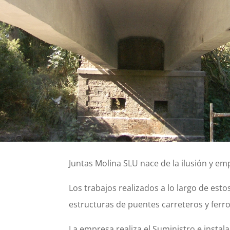
Juntas Molina SLU nace de la ilusión y e
Los trabajos realizados a lo largo de est
estructuras de puentes carreteros y ferro
La empresa realiza el Suministro e insta